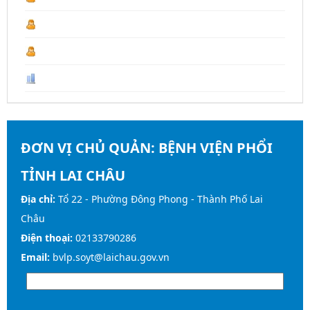
Năm 2026 :
18.355
Last Year :
19.667
Tổng số :
107.623
ĐƠN VỊ CHỦ QUẢN:
BỆNH VIỆN PHỔI
TỈNH LAI CHÂU
Địa chỉ:
Tổ 22 - Phường Đông Phong - Thành Phố Lai
Châu
Điện thoại:
02133790286
Email:
bvlp.soyt@laichau.gov.vn