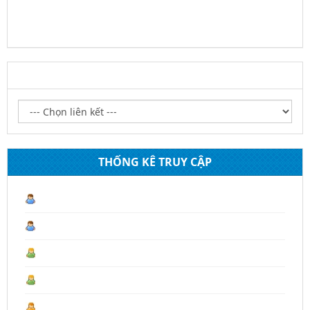
LIÊN KẾT WEBSITE
THỐNG KÊ TRUY CẬP
Lượt truy cập hiện tại :
1
Hôm nay :
153
Hôm qua :
93
Tháng 08 :
1.346
Tháng trước :
4.430