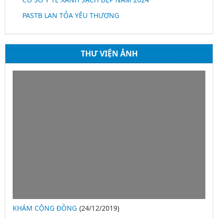
PASTB LAN TỎA YÊU THƯƠNG
THƯ VIỆN ẢNH
KHÁM CỘNG ĐỒNG
(24/12/2019)
2