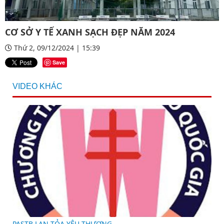
CƠ SỞ Y TẾ XANH SẠCH ĐẸP NĂM 2024
Thứ 2, 09/12/2024 | 15:39
Save
VIDEO KHÁC
PASTB LAN TỎA YÊU THƯƠNG
P