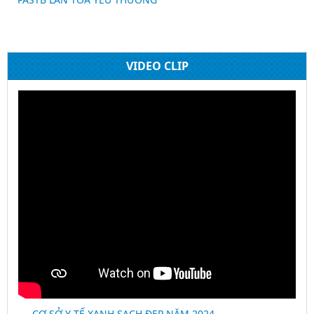
VIDEO CLIP
CƠ SỞ Y TẾ XANH SẠCH ĐẸP NĂM 2024