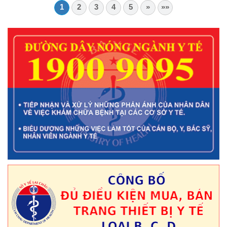
1
2
3
4
5
»
»»