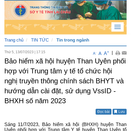
Toggle
navigat
Trang chủ
TIN TỨC
Tin trong ngành
Thứ 5, 13/07/2023
|
17:15
+
|
A
A
-
A
Thứ
Bảo hiểm xã hội huyện Than Uyên phối
2 ,
hợp với Trung tâm y tế tổ chức hội
10 /
nghị truyền thông chính sách BHYT và
8 /
hướng dẫn cài đặt, sử dụng VssID -
2026
BHXH số năm 2023
8
:
28
:
33
Đọc bài
Lưu
PM
Sáng 11/7/2023, Bảo hiểm xã hội (BHXH) huyện Than
Uyên phối hợp với Trung tâm Y tế huyện Than Uyên tổ