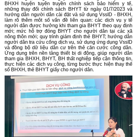
BHXH huyện tuyên truyền chính sách bảo hiểm y tế,
những thay đổi chính sách BHYT từ ngày 01/7/2023 và
hướng dẫn người dân cài đặt và sử dụng VssID - BHXH,
làm rõ thêm môt số vấn đề liên quan: các dịch vụ y tế
người dân được hưởng khi tham gia BHYT theo quy định
mới; mức hỗ trợ đóng BHYT cho người dân tại các xã
nông thôn mới; quy trình giám định thẻ BHYT; h
ướng dẫn
người dân tra cứu cổng dịch vụ, sử dụng ứng dụng VssID
và đồng bộ dữ liệu dân cư trên thẻ căn cước công dân.
Ứng
dụng trên nền tảng thiết bị di động, giúp người dân
tham gia BHXH, BHYT, BH thất nghiệp tiếp cận thông tin,
thực hiện các dịch vụ công, từng bước thực hiện thay thế
sổ BHXH, thẻ BHYT giấy cho người dân.