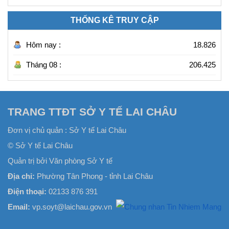
THỐNG KÊ TRUY CẬP
Hôm nay :
18.826
Tháng 08 :
206.425
TRANG TTĐT SỞ Y TẾ LAI CHÂU
Đơn vị chủ quản :
Sở Y tế Lai Châu
© Sở Y tế Lai Châu
Quản trị bởi Văn phòng Sở Y tế
Địa chỉ:
Phường Tân Phong - tỉnh Lai Châu
Điện thoại:
02133 876 391
Email:
vp.soyt@laichau.gov.vn