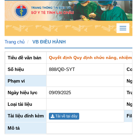
Toggle
navigat
Trang chủ
VB ĐIỀU HÀNH
Thứ
Tiêu đề văn bản
Quyết định Quy định chức năng, nhiệm v
7 , 8
Số hiệu
888/QĐ-SYT
Cơ q
/ 8 /
Phạm vi
Ngày
2026
7
:
29
Ngày hiệu lực
09/09/2025
Trạn
:
41
Loại tài liệu
Ngườ
AM
Tài liệu đính kèm
File
Tải về tại đây
Mô tả