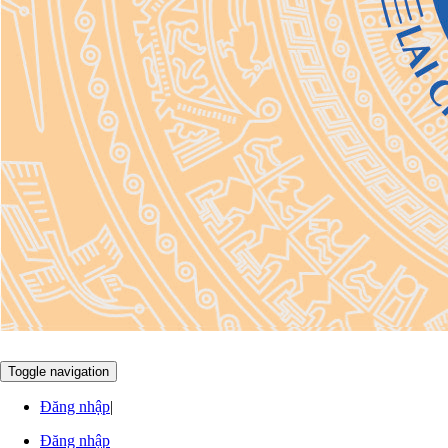
AM
Thứ 6 , 7 / 8 / 2026
10
:
54
:
56
Toggle navigation
Đăng nhập
|
Đăng nhập