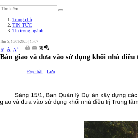
Trang chủ
TIN TỨC
Tin trong ngành
Thứ 5, 16/01/2025
|
15:07
|
+
-
A
A
A
Bàn giao và đưa vào sử dụng khối nhà điều 
Đọc bài
Lưu
Sáng 15/1, Ban Quản lý Dự án xây dựng các c
giao và đưa vào sử dụng khối nhà điều trị Trung tâ