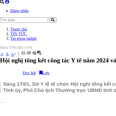
Đăng nhập
Trang chủ
TIN TỨC
Tin trong ngành
Thứ 6, 17/01/2025
|
14:41
|
+
-
A
A
A
Hội nghị tổng kết công tác Y tế năm 2024 v
Đọc bài
Lưu
Sáng 17/01, Sở Y tế tổ chức Hội nghị tổng kết 
Tỉnh ủy, Phó Chủ tịch Thường trực UBND tỉnh dự