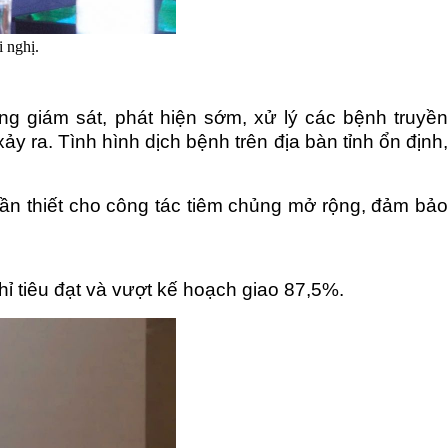
 nghị.
ờng
giám sát, phát hiện sớm, xử lý các bệnh truyề
ảy ra. T
ình hình dịch bệnh trên địa bàn tỉnh ổn định
ần t
hiết cho công tác tiêm chủng mở rộng, đảm bả
hỉ tiêu đạt và vượt kế hoạch giao
87,5%.