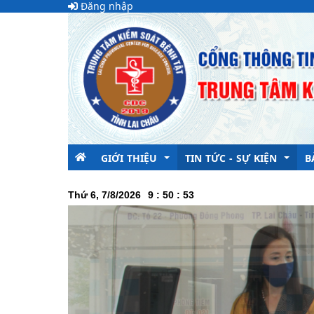
Đăng nhập
GIỚI THIỆU
TIN TỨC - SỰ KIỆN
B
Thứ 6, 7/8/2026
9
:
50
:
54
Lãnh đạo trung tâm
Thời sự - Y Khoa
Chức năng nhiệm vụ
Cập nhật tình hình dịch b
Tổ chức bộ máy
Thông Điệp Truyền Hình
Các tổ chức đoàn thể
Đảng bộ