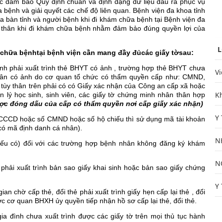
ệc đảm bảo Quy định chuẩn và định dạng dữ liệu đầu ra phục vụ
 bệnh và giải quyết các chế độ liên quan. Bệnh viện đa khoa tỉnh
Tư vấn
ịa bàn tỉnh và người bệnh khi đi khám chữa bệnh tại Bệnh viện đa
ùy thân khi đi khám chữa bệnh nhằm đảm bảo đúng quyền lợi của
L
m chữa bệnhtại bệnh viện cần mang đầy đủcác giấy tờsau:
nh phải xuất trình thẻ BHYT có ảnh , trường hợp thẻ BHYT chưa
V
y thân có ảnh do cơ quan tổ chức có thẩm quyền cấp như: CMND,
 tùy thân trên phải có có Giấy xác nhận của Công an cấp xã hoặc
K
n lý học sinh, sinh viên, các giấy tờ chứng minh nhân thân hợp
ược đóng dấu của cấp có thẩm quyền nơi cấp giấy xác nhận)
Y
CCD hoặc số CMND hoặc số hộ chiếu thì sử dụng mã tài khoản
ó mã định danh cá nhân).
N
nếu có) đối với các trường hợp bệnh nhân không đăng ký khám
N
phải xuất trình bản sao giấy khai sinh hoặc bản sao giấy chứng
Y
n chờ cấp thẻ, đổi thẻ phải xuất trình giấy hẹn cấp lại thẻ , đổi
cơ quan BHXH ủy quyền tiếp nhận hồ sơ cấp lại thẻ, đổi thẻ.
ia đình chưa xuất trình được các giấy tờ trên mọi thủ tục hành