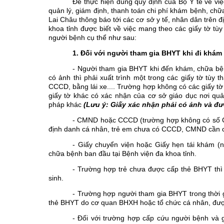
Để thực hiện đúng quy định của Bộ Y tế về vi
quản lý, giám định, thanh toán chi phí khám bệnh, chữa
Lai Châu thông báo tới các cơ sở y tế, nhân dân trên đ
khoa tỉnh được biết về việc mang theo các giấy tờ t
người bệnh cụ thể như sau:
1. Đối với người tham gia BHYT khi đi khá
- Người tham gia BHYT khi đến khám, chữa bệ
có ảnh thì phải xuất trình một trong các giấy tờ tù
CCCD, bằng lái xe.... Trường hợp không có các giấy tờ
giấy tờ khác có xác nhận của cơ sở giáo dục nơi quả
pháp khác
(Lưu ý: Giấy xác nhận phải có ảnh và đ
- CMND hoặc CCCD (trường hợp không có số C
định danh cá nhân, trẻ em chưa có CCCD, CMND cần c
- Giấy chuyển viện hoặc Giấy hẹn tái khám (
chữa bệnh ban đầu tại Bệnh viện đa khoa tỉnh.
- Trường hợp trẻ chưa được cấp thẻ BHYT thì 
sinh.
- Trường hợp người tham gia BHYT trong thời gia
thẻ BHYT do cơ quan BHXH hoặc tổ chức cá nhân, được 
- Đối với trường hợp cấp cứu người bệnh và g