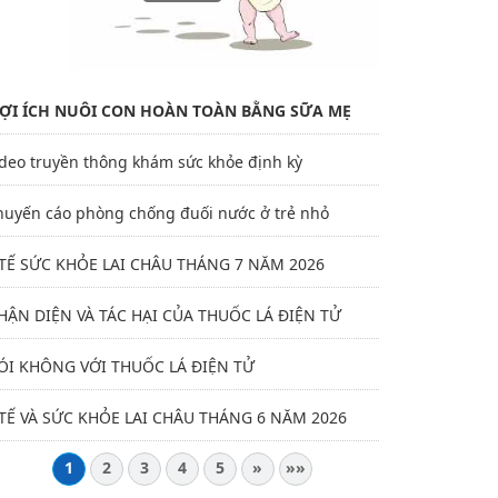
 tiểu đường
ỢI ÍCH NUÔI CON HOÀN TOÀN BẰNG SỮA MẸ
ideo truyền thông khám sức khỏe định kỳ
huyến cáo phòng chống đuối nước ở trẻ nhỏ
 TẾ SỨC KHỎE LAI CHÂU THÁNG 7 NĂM 2026
HẬN DIỆN VÀ TÁC HẠI CỦA THUỐC LÁ ĐIỆN TỬ
ÓI KHÔNG VỚI THUỐC LÁ ĐIỆN TỬ
 TẾ VÀ SỨC KHỎE LAI CHÂU THÁNG 6 NĂM 2026
1
2
3
4
5
»
»»