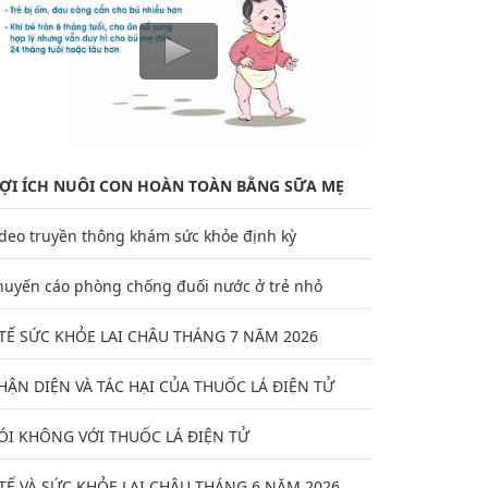
 tiểu đường
ỢI ÍCH NUÔI CON HOÀN TOÀN BẰNG SỮA MẸ
ideo truyền thông khám sức khỏe định kỳ
huyến cáo phòng chống đuối nước ở trẻ nhỏ
 TẾ SỨC KHỎE LAI CHÂU THÁNG 7 NĂM 2026
HẬN DIỆN VÀ TÁC HẠI CỦA THUỐC LÁ ĐIỆN TỬ
ÓI KHÔNG VỚI THUỐC LÁ ĐIỆN TỬ
 TẾ VÀ SỨC KHỎE LAI CHÂU THÁNG 6 NĂM 2026