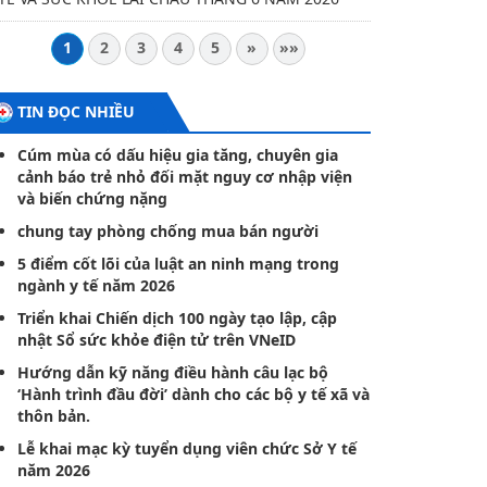
1
2
3
4
5
»
»»
TIN ĐỌC NHIỀU
Cúm mùa có dấu hiệu gia tăng, chuyên gia
cảnh báo trẻ nhỏ đối mặt nguy cơ nhập viện
và biến chứng nặng
chung tay phòng chống mua bán người
5 điểm cốt lõi của luật an ninh mạng trong
ngành y tế năm 2026
Triển khai Chiến dịch 100 ngày tạo lập, cập
nhật Sổ sức khỏe điện tử trên VNeID
Hướng dẫn kỹ năng điều hành câu lạc bộ
‘Hành trình đầu đời’ dành cho các bộ y tế xã và
thôn bản.
Lễ khai mạc kỳ tuyển dụng viên chức Sở Y tế
năm 2026