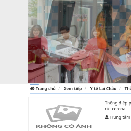
Công đoàn
Đoàn thanh niên
Trang chủ
Xem tiếp
Y tế Lai Châu
Th
Thông điệp p
rút corona
Trung tâm 