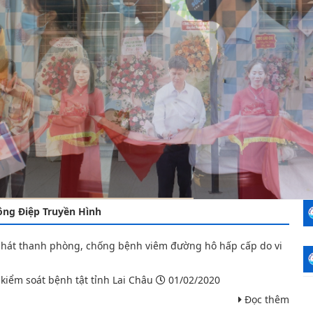
Sức khỏe cộng đồng
Tỉnh L
An toà
Sức kh
Dịch vụ y tế
Trung
Y tế c
Sức kh
Bảng g
Bệnh không lây nhiễ
Kiểm s
Dinh 
Dịch v
Tim m
Tiêm 
Đái th
Đo kiể
Huyết 
Khám s
Tư vấ
ông Điệp Truyền Hình
Quan t
hát thanh phòng, chống bệnh viêm đường hô hấp cấp do vi
Danh s
Phòng
kiểm soát bệnh tật tỉnh Lai Châu
01/02/2020
Đọc thêm
Khám 