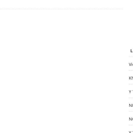
Tư vấn
L
V
K
Y
N
N
Y