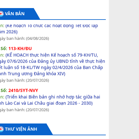
Số:
6556/KH-UBND
VĂN BẢN
ên:
(Kế hoạch Tổ chức các hoạt động Tết Độc lập
ăm 2026)
ày ban hành: (04/08/2026)
Số:
113-KH/ĐU
ên:
(KẾ HOẠCH thực hiện Kế hoạch số 79-KH/TU,
gày 07/6/2026 của Đảng ủy UBND tỉnh về thực hiện
ết luận số 18-KL/TW ngày 02/4/2026 của Ban Chấp
ành Trung ương Đảng khóa XIV)
ày ban hành: (20/07/2026)
Số:
2410/SYT-NVY
ên:
(Triển khai Biên bản ghi nhớ hợp tác giữa hai
nh Lào Cai và Lai Châu giai đoạn 2026 - 2030)
ày ban hành: (20/07/2026)
ên:
(Biên bản ghi nhớ hợp tác giữa Ban thường vụ
nh ủy Lào Cai và Ban thường vụ tỉnh Lai Châu giai
ạn 2026 - 2030)
ày ban hành: (20/07/2026)
THƯ VIỆN ẢNH
Số:
60-QĐ/ĐU