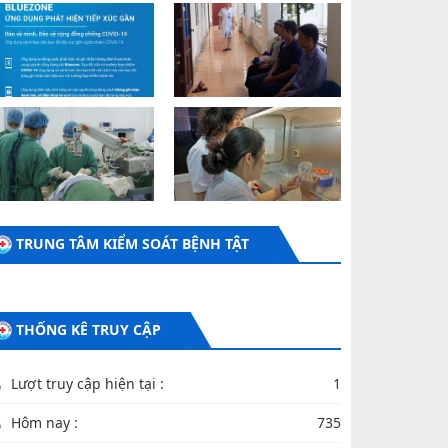
ên:
(QUYẾT ĐỊNH Bổ sung nội dung Kế hoạch số 21-
H/ĐU ngày 20/8/2025 về thực hiện Chương trình
ành động số 66-CTr/TU, ngày 07/7/2025 của Ban
hường vụ Tỉnh ủy về thực hiện Nghị quyết số 66-
Q/TW, ngày 30/4/2025)
ày ban hành: (20/07/2026)
TRUNG TÂM KIỂM SOÁT BỆNH TẬT
THỐNG KÊ TRUY CẬP
Lượt truy cập hiện tại :
1
Hôm nay :
735