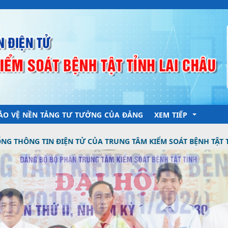
ẢO VỆ NỀN TẢNG TƯ TƯỞNG CỦA ĐẢNG
XEM TIẾP
ỆN TỬ CỦA TRUNG TÂM KIỂM SOÁT BỆNH TẬT TỈNH LAI CHÂU
Y tế Lai Châu
Bản ti
ệnh
Văn bản pháp quy
Thông 
Trung 
Hỗ trợ
Sở Y t
Kiểm soát dịch bệnh
Bộ Y t
Truyền