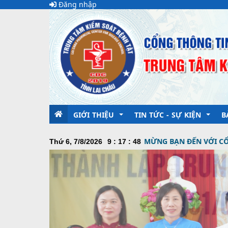
Đăng nhập
GIỚI THIỆU
TIN TỨC - SỰ KIỆN
B
CHÀO MỪNG BẠN ĐẾN VỚI CỔNG THÔNG TIN ĐI
Thứ 6, 7/8/2026
9
:
17
:
50
Lãnh đạo trung tâm
Thời sự - Y Khoa
Chức năng nhiệm vụ
Cập nhật tình hình dịch b
Tổ chức bộ máy
Thông Điệp Truyền Hình
Các tổ chức đoàn thể
Đảng bộ