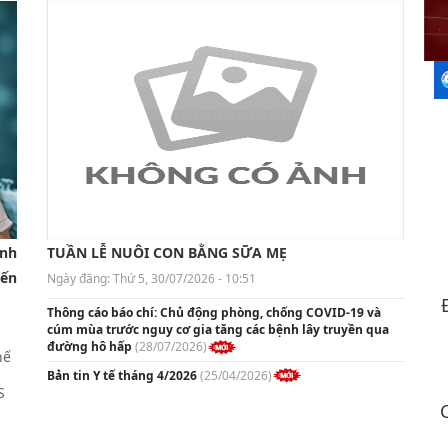
ảnh
TUẦN LỄ NUÔI CON BẰNG SỮA MẸ
iến
Ngày đăng:
Thứ 5, 30/07/2026 - 10:51
Thông cáo báo chí: Chủ động phòng, chống COVID-19 và
cúm mùa trước nguy cơ gia tăng các bệnh lây truyền qua
đường hô hấp
(28/07/2026)
hế
Bản tin Y tế tháng 4/2026
(25/04/2026)
S