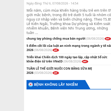
Ngày đăng:
Thứ 6, 07/08/2026 - 14:54
Mỗi năm, cúm mùa khiến hàng triệu trẻ em trên t
giới mắc bệnh, trong đó trẻ dưới 5 tuổi là nhóm có
nguy cơ nhập viện và biến chứng nặng. Theo TS.B
Lê Kiến Ngãi, Trưởng khoa Dự phòng và Kiểm soát
nhiễm khuẩn, Bệnh viện Nhi Trung ương, những
tuần ...
chung tay phòng chống mua bán người
(06/08/2026)
5 điểm cốt lõi của luật an ninh mạng trong ngành y tế n
2026
(06/08/2026)
Triển khai Chiến dịch 100 ngày tạo lập, cập nhật Sổ sức
khỏe điện tử trên VNeID
(06/08/2026)
TUẦN LỄ THẾ GIỚI NUÔI CON BẰNG SỮA MẸ
2026
(03/08/2026)
BỆNH KHÔNG LÂY NHIỄM