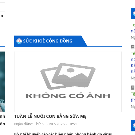
T
ăm
n
Ng
SỨC KHOẺ CỘNG ĐỒNG
T
n
K
h
Ng
T
tỉ
Ng
T
Tỉ
ảnh
TUẦN LỄ NUÔI CON BẰNG SỮA MẸ
đo
iến
Ngày đăng:
Thứ 5, 30/07/2026 - 10:51
Ng
Bộ Y tế khuyến cáo các biện pháp phòng bệnh do virus