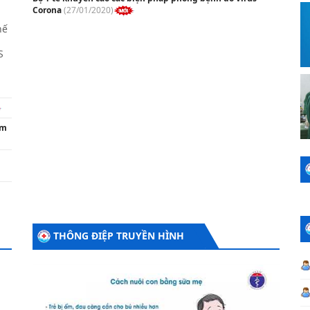
Corona
(27/01/2020)
T
K
hế
h
S
T
N
Ng
ăm
THÔNG ĐIỆP TRUYỀN HÌNH