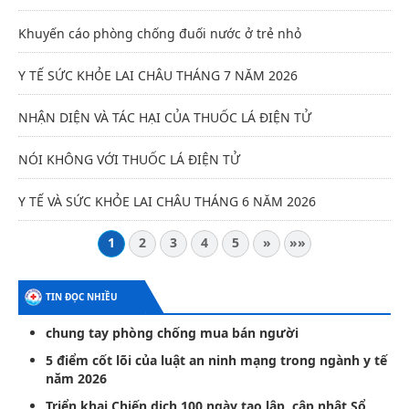
Khuyến cáo phòng chống đuối nước ở trẻ nhỏ
Y TẾ SỨC KHỎE LAI CHÂU THÁNG 7 NĂM 2026
NHẬN DIỆN VÀ TÁC HẠI CỦA THUỐC LÁ ĐIỆN TỬ
NÓI KHÔNG VỚI THUỐC LÁ ĐIỆN TỬ
Y TẾ VÀ SỨC KHỎE LAI CHÂU THÁNG 6 NĂM 2026
1
2
3
4
5
»
»»
TIN ĐỌC NHIỀU
chung tay phòng chống mua bán người
5 điểm cốt lõi của luật an ninh mạng trong ngành y tế
năm 2026
Triển khai Chiến dịch 100 ngày tạo lập, cập nhật Sổ