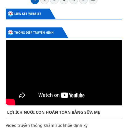
LIÊN KẾT WEBSITE
THÔNG ĐIỆP TRUYỀN HÌNH
LỢI ÍCH NUÔI CON HOÀN TOÀN BẰNG SỮA MẸ
Video truyền thông khám sức khỏe định kỳ