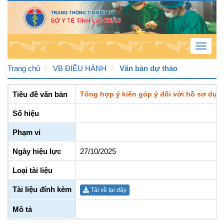
Toggle
navigat
Trang chủ
VB ĐIỀU HÀNH
Văn bản dự thảo
Thứ
Tiêu đề văn bản
Tổng hợp ý kiến góp ý đối với hồ sơ dự t
7 , 8
Số hiệu
/ 8 /
Phạm vi
2026
6
:
22
Ngày hiệu lực
27/10/2025
:
58
Loại tài liệu
PM
Tài liệu đính kèm
Tải về tại đây
Mô tả