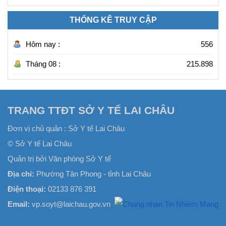
THỐNG KÊ TRUY CẬP
Hôm nay :
556
Tháng 08 :
215.898
TRANG TTĐT SỞ Y TẾ LAI CHÂU
Đơn vị chủ quản :
Sở Y tế Lai Châu
© Sở Y tế Lai Châu
Quản trị bởi Văn phòng Sở Y tế
Địa chỉ:
Phường Tân Phong - tỉnh Lai Châu
Điện thoại:
02133 876 391
Email:
vp.soyt@laichau.gov.vn