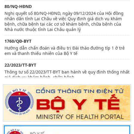
80/NQ-HĐND
Nghị quyết số 80/NQ-HĐND, ngày 09/12/2024 của Hội đồng
nhân dân tỉnh Lai Châu về việc Quy định giá dịch vụ khám
bệnh, chữa bệnh tại các cơ sở khám bệnh, chữa bệnh của
Nhà nước thuộc tỉnh Lai Châu quản lý
1760/QĐ-BYT
Hướng dẫn chẩn đoán và điều trị Đái tháo đường típ 1 ở trẻ
em và thanh thiếu nhiên của Bộ Y tế
22/2023/TT-BYT
Thông tư số 22/2023/TT-BYT ban hành về quy định thống nhất
giá dịch vụ khám bệnh, chữa bệnh
3916/QĐ-BYT
Quyết định 3916/QĐ-BYT, ngày 28/8/2017 của Bộ Y tế về việc
phê duyệt các hướng dẫn kiểm soát nhiễm khuẩn trong các
cơ sở khám bệnh, chữa bệnh
3665/QĐ-BYT
Bộ Y tế ban hành tài liệu Hướng dẫn quy trình kỹ thuật về
Phục hồi chức năng