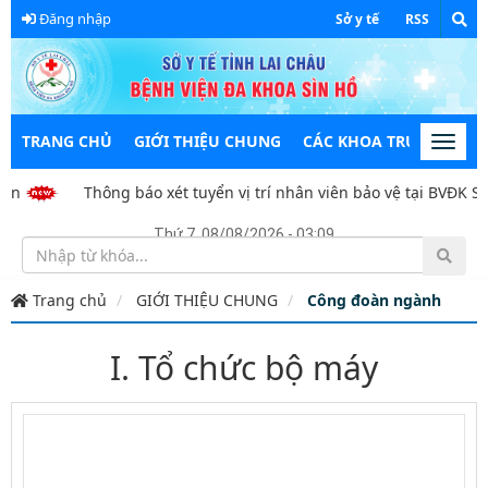
Đăng nhập
Sở y tế
RSS
TRANG CHỦ
GIỚI THIỆU CHUNG
CÁC KHOA TRỰC THUỘC
Toggl
navig
Thông báo xét tuyển vị trí nhân viên bảo vệ tại BVĐK Sìn 
Thứ 7, 08/08/2026 - 03:09
Trang chủ
GIỚI THIỆU CHUNG
Công đoàn ngành
I. Tổ chức bộ máy