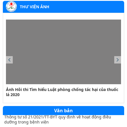
THƯ VIỆN ẢNH
423/QĐ-BVHTTDL
Ảnh Hôi thi Tìm hiểu Luật phòng chống tác hại của thuốc
lá 2020
Quy định quy tắc ứng xử văn hoá trên môi trường số
21/2021/TT-BYT
Văn bản
Thông tư số 21/2021/TT-BYT quy định về hoạt động điều
dưỡng trong bệnh viện