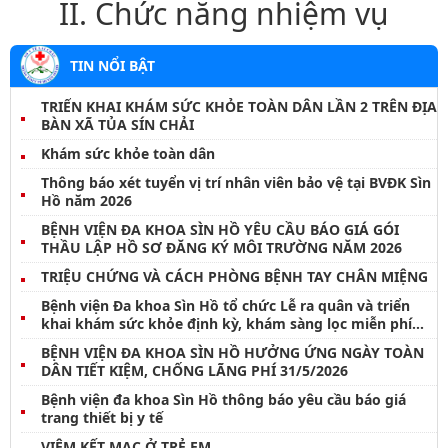
II. Chức năng nhiệm vụ
TIN NỔI BẬT
TRIỂN KHAI KHÁM SỨC KHỎE TOÀN DÂN LẦN 2 TRÊN ĐỊA
BÀN XÃ TỦA SÍN CHẢI
Khám sức khỏe toàn dân
Thông báo xét tuyển vị trí nhân viên bảo vệ tại BVĐK Sìn
Hồ năm 2026
BỆNH VIỆN ĐA KHOA SÌN HỒ YÊU CẦU BÁO GIÁ GÓI
THẦU LẬP HỒ SƠ ĐĂNG KÝ MÔI TRƯỜNG NĂM 2026
TRIỆU CHỨNG VÀ CÁCH PHÒNG BỆNH TAY CHÂN MIỆNG
Bệnh viện Đa khoa Sìn Hồ tổ chức Lễ ra quân và triển
khai khám sức khỏe định kỳ, khám sàng lọc miễn phí
cho nhân dân đợt I năm 2026
BỆNH VIỆN ĐA KHOA SÌN HỒ HƯỞNG ỨNG NGÀY TOÀN
DÂN TIẾT KIỆM, CHỐNG LÃNG PHÍ 31/5/2026
Bệnh viện đa khoa Sìn Hồ thông báo yêu cầu báo giá
trang thiết bị y tế
VIÊM KẾT MẠC Ở TRẺ EM