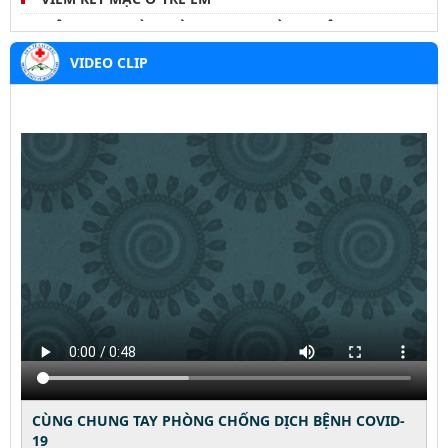
VIÊM TAI NGOÀI – ĐỪNG COI THƯỜNG MỘT CƠN ĐAU
NHỎ
VIDEO CLIP
BỆNH WHITMORE – NHỮNG ĐIỀU CẦN LƯU Ý
Thông báo danh sách hoàn thành thời gian thực hành
khám, chữa bệnh
CÙNG CHUNG TAY PHÒNG CHỐNG DỊCH BỆNH COVID-
19