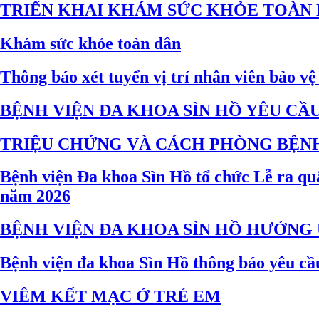
TRIỂN KHAI KHÁM SỨC KHỎE TOÀN D
Khám sức khỏe toàn dân
Thông báo xét tuyển vị trí nhân viên bảo 
BỆNH VIỆN ĐA KHOA SÌN HỒ YÊU CẦ
TRIỆU CHỨNG VÀ CÁCH PHÒNG BỆN
Bệnh viện Đa khoa Sìn Hồ tổ chức Lễ ra quâ
năm 2026
BỆNH VIỆN ĐA KHOA SÌN HỒ HƯỞNG Ứ
Bệnh viện đa khoa Sìn Hồ thông báo yêu cầu 
VIÊM KẾT MẠC Ở TRẺ EM