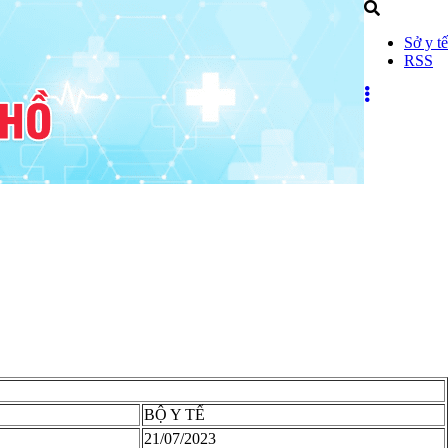
Sở y tế
RSS
BỘ Y TẾ
21/07/2023