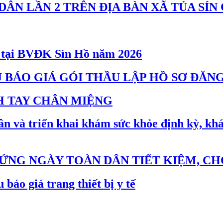
ÂN LẦN 2 TRÊN ĐỊA BÀN XÃ TỦA SÍN
vệ tại BVĐK Sìn Hồ năm 2026
U BÁO GIÁ GÓI THẦU LẬP HỒ SƠ ĐĂN
H TAY CHÂN MIỆNG
n và triển khai khám sức khỏe định kỳ, khá
NG NGÀY TOÀN DÂN TIẾT KIỆM, CHỐN
báo giá trang thiết bị y tế