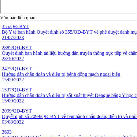
Văn bản liên quan
355/QĐ-BYT
Bộ Y tế ban hành Quyết định số 355/QĐ-BYT về phê duyệt danh mục tạ
21/07/2023
2885/QĐ-BYT
Quyết định ban hành tài liệu hướng dẫn truyền thông trực tiếp về chă
28/10/2022
2475/QĐ-BYT
Hướng dẫn chẩn đoán và điều trị bệnh động mạch ngoại biên
15/09/2022
1537/QĐ-BYT
Hướng dẫn chẩn đoán và điều trị sốt xuất huyết Dengue bằng Y học c
15/09/2022
2099/QĐ-BYT
Quyết định số 2099/QĐ-BYT về ban hành chẩn đoán, điều trị và phò
03/08/2022
3693