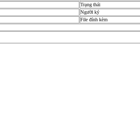
Trạng thái
Người ký
File đính kèm