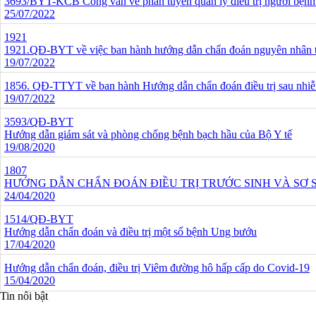
3693/BYT-KCB Công văn về phân tuyến quản lý điều trị người bệnh
25/07/2022
1921
1921.QĐ-BYT về việc ban hành hướng dẫn chẩn đoán nguyên nhân tử
19/07/2022
1856. QĐ-TTYT về ban hành Hướng dẫn chẩn đoán điều trị sau nhi
19/07/2022
3593/QĐ-BYT
Hướng dẫn giám sát và phòng chống bệnh bạch hầu của Bộ Y tế
19/08/2020
1807
HƯỚNG DẪN CHẨN ĐOÁN ĐIỀU TRỊ TRƯỚC SINH VÀ SƠ 
24/04/2020
1514/QĐ-BYT
Hướng dẫn chẩn đoán và điều trị một số bệnh Ung bướu
17/04/2020
Hướng dẫn chẩn đoán, điều trị Viêm đường hô hấp cấp do Covid-19
15/04/2020
Tin nổi bật