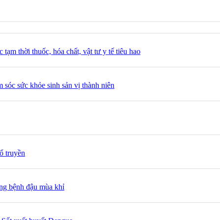
m thời thuốc, hóa chất, vật tư y tế tiêu hao
m sóc sức khỏe sinh sản vị thành niên
ổ truyền
ng bệnh đậu mùa khỉ