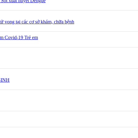
 Sốt xuất huyết Dengue
 vong tại các cơ sở khám, chữa bệnh
ễm Covid-19 Trẻ em
SINH