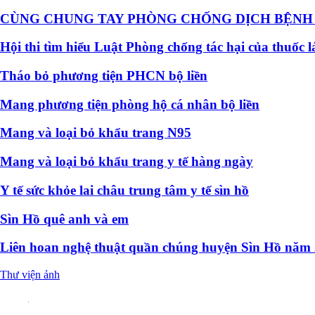
CÙNG CHUNG TAY PHÒNG CHỐNG DỊCH BỆNH 
Hội thi tìm hiểu Luật Phòng chống tác hại của thuốc
Tháo bỏ phương tiện PHCN bộ liền
Mang phương tiện phòng hộ cá nhân bộ liền
Mang và loại bỏ khẩu trang N95
Mang và loại bỏ khẩu trang y tế hàng ngày
Y tế sức khỏe lai châu trung tâm y tế sìn hồ
Sìn Hồ quê anh và em
Liên hoan nghệ thuật quần chúng huyện Sìn Hồ năm
Thư viện ảnh