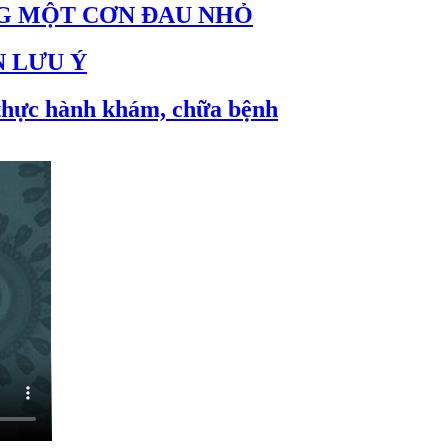
NG MỘT CƠN ĐAU NHỎ
 LƯU Ý
 thực hành khám, chữa bệnh