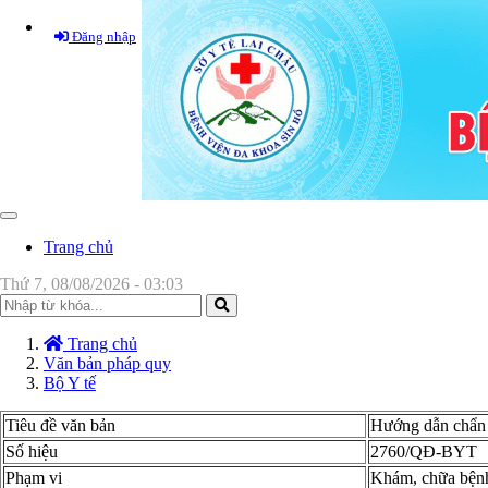
Đăng nhập
Toggle
navigation
Trang chủ
Thứ 7, 08/08/2026 - 03:03
Trang chủ
Văn bản pháp quy
Bộ Y tế
Tiêu đề văn bản
Hướng dẫn chẩn đ
Số hiệu
2760/QĐ-BYT
Phạm vi
Khám, chữa bện