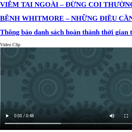
VIÊM TAI NGOÀI – ĐỪNG COI THƯỜ
BỆNH WHITMORE – NHỮNG ĐIỀU CẦN
Thông báo danh sách hoàn thành thời gian
Video Clip