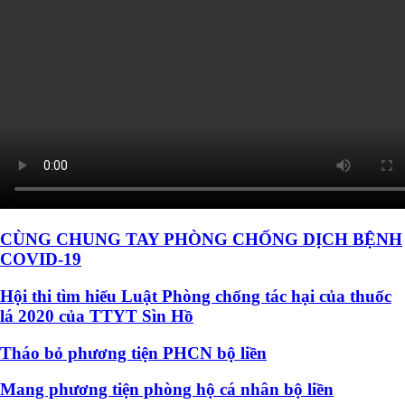
CÙNG CHUNG TAY PHÒNG CHỐNG DỊCH BỆNH
COVID-19
Hội thi tìm hiểu Luật Phòng chống tác hại của thuốc
lá 2020 của TTYT Sìn Hồ
Tháo bỏ phương tiện PHCN bộ liền
Mang phương tiện phòng hộ cá nhân bộ liền