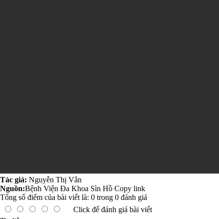
Tác giả:
Nguyễn Thị Vân
Nguồn:
Bệnh Viện Đa Khoa Sìn Hồ
Copy link
Tổng số điểm của bài viết là:
0
trong
0
đánh giá
Click để đánh giá bài viết