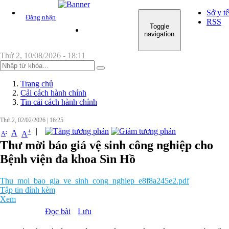
Sở y tế
Đăng nhập
RSS
Toggle
TRANG CHỦ
GIỚI THIỆU CHUNG
navigation
Thứ 2, 10/08/2026 - 18:11
Trang chủ
Cải cách hành chính
Tin cải cách hành chính
Thứ 2, 02/02/2026
|
16:25
|
+
-
A
A
A
Thư mời báo giá vệ sinh công nghiệp cho
Bệnh viện đa khoa Sìn Hồ
Thu_moi_bao_gia_ve_sinh_cong_nghiep_e8f8a245e2.pdf
Tập tin đính kèm
Xem
Đọc bài
Lưu