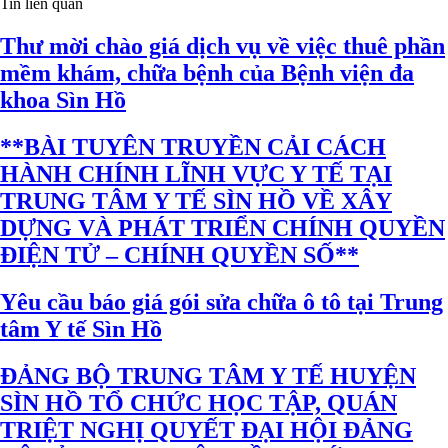
Tin liên quan
Thư mời chào giá dịch vụ về việc thuê phần
mềm khám, chữa bệnh của Bệnh viện đa
khoa Sìn Hồ
**BÀI TUYÊN TRUYỀN CẢI CÁCH
HÀNH CHÍNH LĨNH VỰC Y TẾ TẠI
TRUNG TÂM Y TẾ SÌN HỒ VỀ XÂY
DỰNG VÀ PHÁT TRIỂN CHÍNH QUYỀN
ĐIỆN TỬ – CHÍNH QUYỀN SỐ**
Yêu cầu báo giá gói sửa chữa ô tô tại Trung
tâm Y tế Sìn Hồ
ĐẢNG BỘ TRUNG TÂM Y TẾ HUYỆN
SÌN HỒ TỔ CHỨC HỌC TẬP, QUÁN
TRIỆT NGHỊ QUYẾT ĐẠI HỘI ĐẢNG