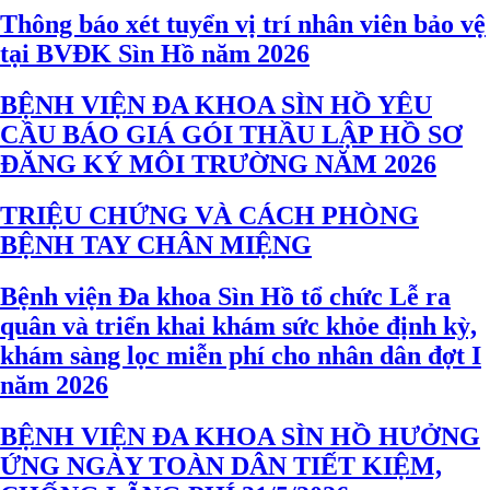
Thông báo xét tuyển vị trí nhân viên bảo vệ
tại BVĐK Sìn Hồ năm 2026
BỆNH VIỆN ĐA KHOA SÌN HỒ YÊU
CẦU BÁO GIÁ GÓI THẦU LẬP HỒ SƠ
ĐĂNG KÝ MÔI TRƯỜNG NĂM 2026
TRIỆU CHỨNG VÀ CÁCH PHÒNG
BỆNH TAY CHÂN MIỆNG
Bệnh viện Đa khoa Sìn Hồ tổ chức Lễ ra
quân và triển khai khám sức khỏe định kỳ,
khám sàng lọc miễn phí cho nhân dân đợt I
năm 2026
BỆNH VIỆN ĐA KHOA SÌN HỒ HƯỞNG
ỨNG NGÀY TOÀN DÂN TIẾT KIỆM,