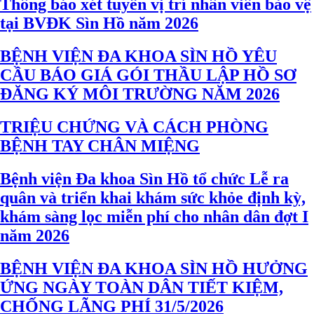
Thông báo xét tuyển vị trí nhân viên bảo vệ
tại BVĐK Sìn Hồ năm 2026
BỆNH VIỆN ĐA KHOA SÌN HỒ YÊU
CẦU BÁO GIÁ GÓI THẦU LẬP HỒ SƠ
ĐĂNG KÝ MÔI TRƯỜNG NĂM 2026
TRIỆU CHỨNG VÀ CÁCH PHÒNG
BỆNH TAY CHÂN MIỆNG
Bệnh viện Đa khoa Sìn Hồ tổ chức Lễ ra
quân và triển khai khám sức khỏe định kỳ,
khám sàng lọc miễn phí cho nhân dân đợt I
năm 2026
BỆNH VIỆN ĐA KHOA SÌN HỒ HƯỞNG
ỨNG NGÀY TOÀN DÂN TIẾT KIỆM,
CHỐNG LÃNG PHÍ 31/5/2026