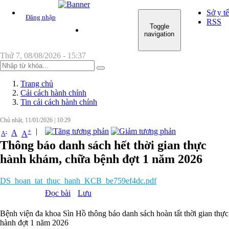
Sở y tế
Đăng nhập
RSS
Toggle
TRANG CHỦ
GIỚI THIỆU CHUNG
navigation
Thứ 7, 08/08/2026 - 15:37
Trang chủ
Cải cách hành chính
Tin cải cách hành chính
Chủ nhật, 11/01/2026
|
10:29
|
+
-
A
A
A
Thông báo danh sách hết thời gian thực
hành khám, chữa bệnh đợt 1 năm 2026
DS_hoan_tat_thuc_hanh_KCB_be759ef4dc.pdf
Đọc bài
Lưu
Bệnh viện đa khoa Sìn Hồ thông báo danh sách hoàn tất thời gian thực
hành đợt 1 năm 2026