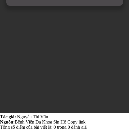
Tác giả:
Nguyễn Thị Vân
Nguồn:
Bệnh Viện Đa Khoa Sìn Hồ
Copy link
Tổng số điểm của bài viết là:
0
trong
0
đánh giá