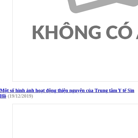
Một số hình ảnh hoạt động thiện nguyện của Trung tâm Y tế Sìn
Hồ
(19/12/2019)
423/QĐ-BVHTTDL
Quy định quy tắc ứng xử văn hoá trên môi trường số
21/2021/TT-BYT