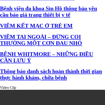
Bệnh viện đa khoa Sìn Hồ thông báo yêu
cầu báo giá trang thiết bị y tế
VIÊM KẾT MẠC Ở TRẺ EM
VIÊM TAI NGOÀI – ĐỪNG COI
THƯỜNG MỘT CƠN ĐAU NHỎ
BỆNH WHITMORE – NHỮNG ĐIỀU
CẦN LƯU Ý
Thông báo danh sách hoàn thành thời gian
thực hành khám, chữa bệnh
Video Clip