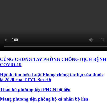
CÙNG CHUNG TAY PHÒNG CHỐNG DỊCH BỆNH
COVID-19
Hội thi tìm hiểu Luật Phòng chống tác hại của thuốc
lá 2020 của TTYT Sìn Hồ
Tháo bỏ phương tiện PHCN bộ liền
Mang phương tiện phòng hộ cá nhân bộ liền