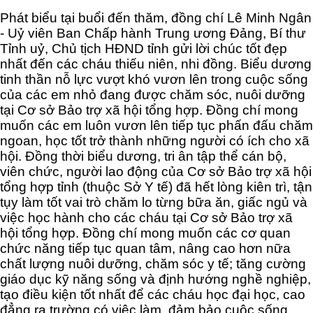
Phát biểu tại buổi đến thăm, đồng chí Lê Minh Ngân
- Uỷ viên Ban Chấp hành Trung ương Đảng, Bí thư
Tỉnh uỷ, Chủ tịch HĐND tỉnh gửi lời chúc tốt đẹp
nhất đến các cháu thiếu niên, nhi đồng. Biểu dương
tinh thần nỗ lực vượt khó vươn lên trong cuộc sống
của các em nhỏ đang được chăm sóc, nuôi dưỡng
tại Cơ sở Bảo trợ xã hội tổng hợp. Đồng chí mong
muốn các em luôn vươn lên tiếp tục phấn đấu chăm
ngoan, học tốt trở thành những người có ích cho xã
hội. Đồng thời biểu dương, tri ân tập thể cán bộ,
viên chức, người lao động của Cơ sở Bảo trợ xã hội
tổng hợp tỉnh (thuộc Sở Y tế) đã hết lòng kiên trì, tận
tụy làm tốt vai trò chăm lo từng bữa ăn, giấc ngủ và
việc học hành cho các cháu tại Cơ sở Bảo trợ xã
hội tổng hợp. Đồng chí mong muốn các cơ quan
chức năng tiếp tục quan tâm, nâng cao hơn nữa
chất lượng nuôi dưỡng, chăm sóc y tế; tăng cường
giáo dục kỹ năng sống và định hướng nghề nghiệp,
tạo điều kiện tốt nhất để các cháu học đại học, cao
đẳng ra trường có việc làm, đảm bảo cuộc sống.