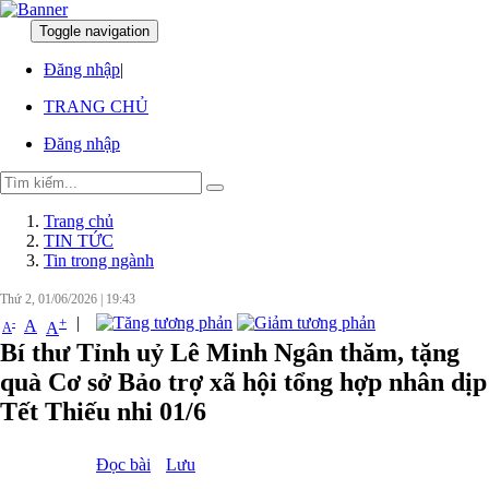
Toggle navigation
:
:
Đăng nhập
|
TRANG CHỦ
Đăng nhập
Trang chủ
TIN TỨC
Tin trong ngành
Thứ 2, 01/06/2026
|
19:43
|
+
-
A
A
A
Bí thư Tỉnh uỷ Lê Minh Ngân thăm, tặng
quà Cơ sở Bảo trợ xã hội tổng hợp nhân dịp
Tết Thiếu nhi 01/6
Đọc bài
Lưu