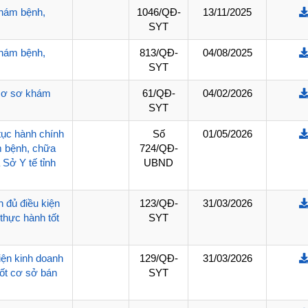
BVĐK Pa Há
Trạm 
khám bệnh,
1046/QĐ-
13/11/2025
SYT
BVĐK Nậm Nhùn
Trạm
khám bệnh,
813/QĐ-
04/08/2025
BVĐK Mường Tè
Trạm 
SYT
 cơ sơ khám
61/QĐ-
04/02/2026
BVĐK Tam Đường
Trạm
SYT
BVĐK Tân Uyên
Trạm
tục hành chính
Số
01/05/2026
m bệnh, chữa
724/QĐ-
BVĐK Than Uyên
Trạm
Sở Y tế tỉnh
UBND
BVĐK Sìn Hồ
Trạm
 đủ điều kiện
123/QĐ-
31/03/2026
BVĐK Phong Thổ
Trạm
thực hành tốt
SYT
DS đăng ký trước năm 
Trạm
iện kinh doanh
129/QĐ-
31/03/2026
Trạm 
ốt cơ sở bán
SYT
Trạm 