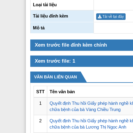
Các phòng chức năng
Văn phòng
Loại tài liệu
Nguyên lãnh đạo sở y tế qua các thời kỳ
Phòng tổ chức cán bộ
Tài liệu đính kèm
Tải về tại đây
Đảng bộ Sở y tế
Phòng kế hoạch tài chính
Mô tả
Đoàn Thanh Niên
Phòng nghiệp vụ y
Xem trước file đính kèm chính
Phòng nghiệp vụ dược
Xem trước file: 1
Phòng bảo trợ - trẻ em và phò
VĂN BẢN LIÊN QUAN
STT
Tên văn bản
1
Quyết định Thu hồi Giấy phép hành nghề 
chữa bệnh của bà Vàng Chiều Trung
2
Quyết định Thu hồi Giấy phép hành nghề 
chữa bệnh của bà Lương Thị Ngọc Anh