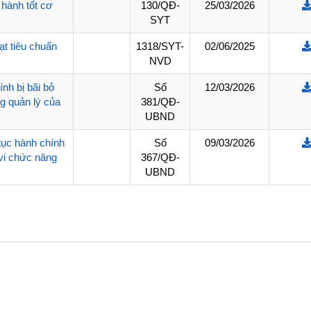
 hành tốt cơ
130/QĐ-
25/03/2026
Trạm
SYT
Trạm
ạt tiêu chuẩn
1318/SYT-
02/06/2025
NVD
Trạm 
nh bị bãi bỏ
Số
12/03/2026
Trạm
g quản lý của
381/QĐ-
UBND
Trạm
tục hành chính
Số
09/03/2026
Trạm
vi chức năng
367/QĐ-
UBND
Trạm
Trạm
Trạm
Trạm
Trạm