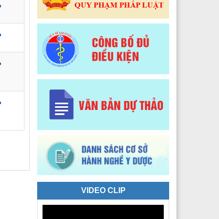
 Y tế Phường Tân Phong
 Y tế phường Đoàn Kết
Y tế xã Sì Lở Lầu
 Y tế xã Hồng Thu
 Y tế xã Phong Thổ
 Y tế xã Nậm Hàng
 Y tế xã Bum Nưa
 Y tế xã Mù Cả
 Y tế xã Mường Tè
 Y tế xã Pu Sam Cáp
VIDEO CLIP
 Y tế xã Nậm Mạ