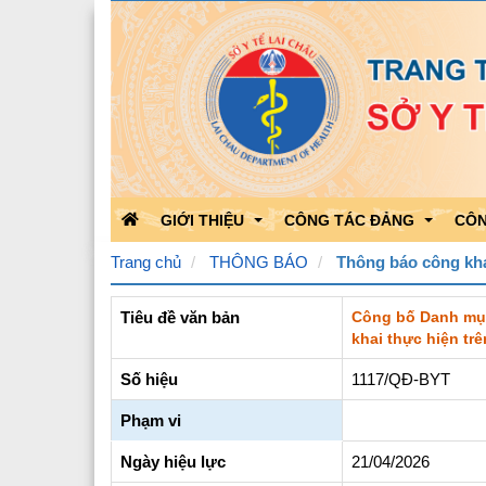
GIỚI THIỆU
CÔNG TÁC ĐẢNG
CÔN
Trang chủ
THÔNG BÁO
Thông báo công kh
Tiêu đề văn bản
Công bố Danh mục 
Chức năng nhiệm vụ
Học tập theo Bác
Kết 
khai thực hiện trê
Bộ máy tổ chức
Bảo vệ nền tảng của Đảng
Kết 
Số hiệu
1117/QĐ-BYT
Quá trình phát triển
Hoạt động của Đảng
Công
Phạm vi
Lãnh đạo Sở Y tế
Triển khai văn bản của Đản
Ngày hiệu lực
21/04/2026