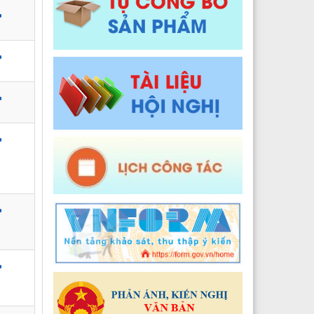
Y tế xã Pa Ủ
Đào tạo, Nghiên cứu khoa học và Công nghệ thông t
 Y tế xã Khun Há
Y tế xã Tả Lèng
 Y tế xã Khoen On
 Y tế xã Dào San
 Y tế xã Thu Lũm
 Y tế xã Nậm Tăm
 Y tế xã Bum Tở
2024
 Y tế xã Nậm Cuổi
Y tế xã Bình Lư
Y tế xã Khổng Lào