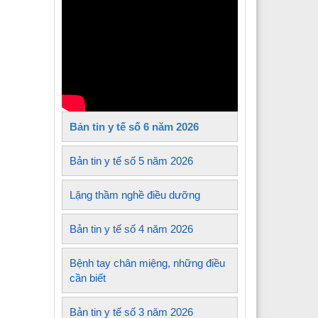
Y tế xã Tủa Sín Chải
Y tế xã Sìn Hồ
 Y tế xã Mường Kim
Y tế xã Lê Lợi
Bản tin y tế số 6 năm 2026
 Y tế xã Nậm Sỏ
Y tế xã Sin Suối Hồ
Bản tin y tế số 5 năm 2026
Y tế xã Pa Tần
Lặng thầm nghề điều dưỡng
 Y tế xã Mường Mô
Bản tin y tế số 4 năm 2026
 Y tế xã Than Uyên
Bệnh tay chân miệng, những điều
 Y tế xã Mường Khoa
cần biết
Bản tin y tế số 3 năm 2026