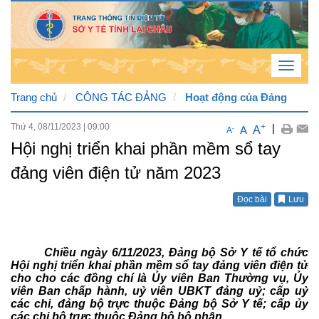
Toggle
navigat
Trang chủ
CÔNG TÁC ĐẢNG
Hoạt động của Đảng
Thứ 4, 08/11/2023
|
09:00
+
|
Thứ
A
A
-
A
Hội nghị triển khai phần mềm sổ tay
6 , 7
đảng viên điện tử năm 2023
/ 8 /
2026
Đọc bài
Lưu
9
:
23
:
01
Chiều ngày 6/11/2023, Đảng bộ Sở Y tế tổ chức
PM
Hội nghị triển khai phần mềm sổ tay đảng viên điện tử
cho cho các đồng chí là Ủy viên Ban Thường vụ, Ủy
viên Ban chấp hành, uỷ viên UBKT đảng uỷ; cấp uỷ
các chi, đảng bộ trực thuộc Đảng bộ Sở Y tế; cấp ủy
các chi bộ trực thuộc Đảng bộ bộ phận.