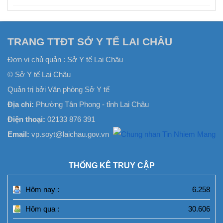
TRANG TTĐT SỞ Y TẾ LAI CHÂU
Đơn vị chủ quản :
Sở Y tế Lai Châu
© Sở Y tế Lai Châu
Quản trị bởi Văn phòng Sở Y tế
Địa chỉ:
Phường Tân Phong - tỉnh Lai Châu
Điện thoại:
02133 876 391
Email:
vp.soyt@laichau.gov.vn
THỐNG KÊ TRUY CẬP
Hôm nay :
6.258
Hôm qua :
30.606