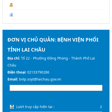
Last Year :
19.667
Tổng số :
107.393
ĐƠN VỊ CHỦ QUẢN:
BỆNH VIỆN PHỔI
TỈNH LAI CHÂU
Địa chỉ:
Tổ 22 - Phường Đông Phong - Thành Phố Lai
Châu
Điện thoại:
02133790286
Email:
bvlp.soyt@laichau.gov.vn
Lượt truy cập hiện tại :
2