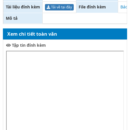
Tài liệu đính kèm
File đính kèm
Báo 
Tải về tại đây
Mô tả
Xem chi tiết toàn văn
Tập tin đính kèm