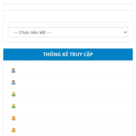
LIÊN KẾT WEBSITE
THỐNG KÊ TRUY CẬP
Lượt truy cập hiện tại :
2
Hôm nay :
16
Hôm qua :
254
Tháng 08 :
1.116
Tháng trước :
4.430
Năm 2026 :
18.125