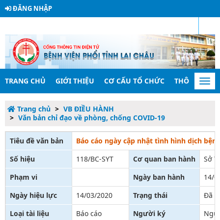
ĐĂNG NHẬP
RSS
TRANG CHỦ
GIỚI THIỆU
CƠ CẤU TỔ CHỨC
THÔNG TIN 
Togg
navi
Trang chủ
VB ĐIỀU HÀNH
Văn bản chỉ đạo về phòng, chống COVID-19
Tiêu đề văn bản
Báo cáo ngày cập nhật tình hình dịch bệnh
Số hiệu
118/BC-SYT
Cơ quan ban hành
Sở Y
Phạm vi
Ngày ban hành
14/0
Ngày hiệu lực
14/03/2020
Trạng thái
Đã c
Loại tài liệu
Báo cáo
Người ký
Nguy