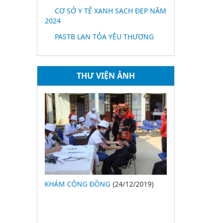
CƠ SỞ Y TẾ XANH SẠCH ĐẸP NĂM
2024
PASTB LAN TỎA YÊU THƯƠNG
THƯ VIỆN ẢNH
KHÁM CỘNG ĐỒNG
(24/12/2019)
27/2/2018
(24