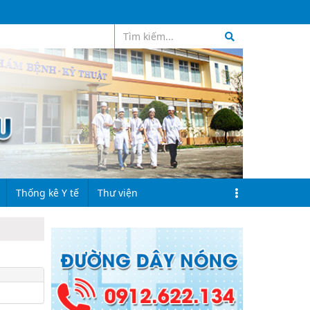
RSS
Thống kê Y tế
Thư viện
Đinh hướng quy hoạch
Thư viện ảnh
a bệnh
Chỉ tiêu kế hoạch
Thư viện Video
hữa bệnh
Kết quả thực hiện