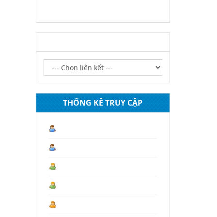
LIÊN KẾT WEBSITE
THỐNG KÊ TRUY CẬP
Lượt truy cập hiện tại :
2
Hôm nay :
153
Hôm qua :
189
Tháng 08 :
999
Tháng trước :
4.430