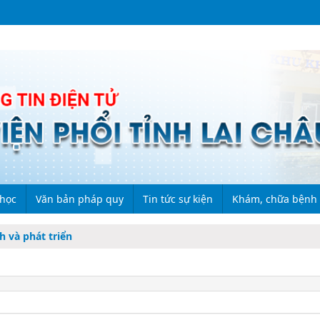
 học
Văn bản pháp quy
Tin tức sự kiện
Khám, chữa bệnh
h và phát triển
 cứu khoa học
Đề tài 1
Bộ Y tế
Hoạt động chi bộ
Danh mục dược
a học
Đề tài 2
Sở Y tế
Hoạt động đoàn thể
Quy trình khám, chữ
ành chính
Thông tư
Công tác xã hội
Giá dịch vụ khám, c