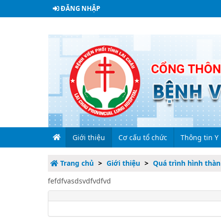
ĐĂNG NHẬP
Giới thiệu
Cơ cấu tổ chức
Thông tin Y
Trang chủ
Giới thiệu
Quá trình hình thàn
fefdfvasdsvdfvdfvd
Giới thiệu chung
Lãnh đạo qua các thời kỳ
Đề tài nghiên
Quá trình hình thành và phát triển
Lãnh đạo bệnh viện
Sinh hoạt kho
Sơ đồ bệnh viện
Các phòng chức năng
Phòng Tổ chức - H