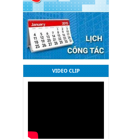
ênh viện
 bệnh
khỏe
VIDEO CLIP