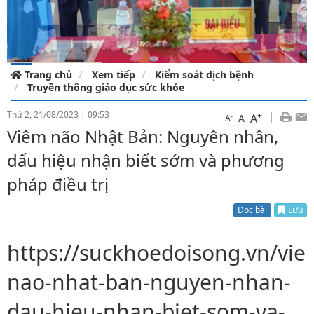
Trang chủ
Xem tiếp
Kiểm soát dịch bệnh
Truyền thông giáo dục sức khỏe
Thứ 2, 21/08/2023
|
09:53
+
|
A
-
A
A
Viêm não Nhật Bản: Nguyên nhân,
dấu hiệu nhận biết sớm và phương
pháp điều trị
Đọc bài
Lưu
https://suckhoedoisong.vn/vie
nao-nhat-ban-nguyen-nhan-
dau-hieu-nhan-biet-som-va-