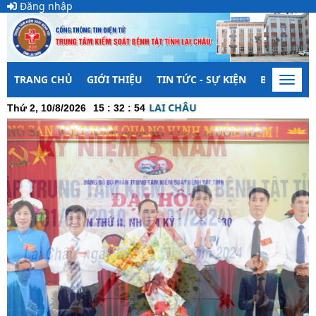
Đăng nhập
TRANG CHỦ
GIỚI THIỆU
TIN TỨC - SỰ KIỆN
BẢO VỆ NỀ
Toggl
navig
KIỂM SOÁT BỆNH TẬT TỈNH LAI CHÂU
Thứ 2, 10/8/2026
15
:
32
:
54