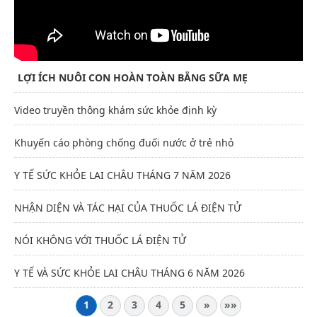
LỢI ÍCH NUÔI CON HOÀN TOÀN BẰNG SỮA MẸ
Video truyền thông khám sức khỏe định kỳ
Khuyến cáo phòng chống đuối nước ở trẻ nhỏ
Y TẾ SỨC KHỎE LAI CHÂU THÁNG 7 NĂM 2026
NHẬN DIỆN VÀ TÁC HẠI CỦA THUỐC LÁ ĐIỆN TỬ
NÓI KHÔNG VỚI THUỐC LÁ ĐIỆN TỬ
Y TẾ VÀ SỨC KHỎE LAI CHÂU THÁNG 6 NĂM 2026
1
2
3
4
5
»
»»