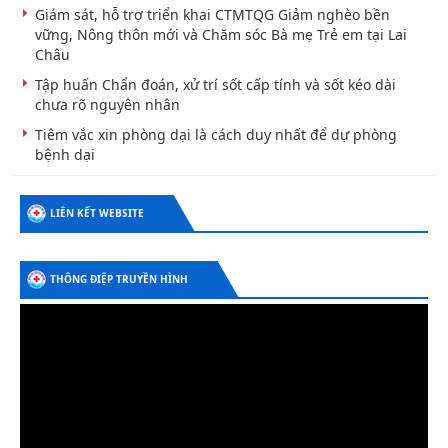
Giám sát, hỗ trợ triển khai CTMTQG Giảm nghèo bền
vững, Nông thôn mới và Chăm sóc Bà mẹ Trẻ em tại Lai
Châu
Tập huấn Chẩn đoán, xử trí sốt cấp tính và sốt kéo dài
chưa rõ nguyên nhân
Tiêm vắc xin phòng dại là cách duy nhất để dự phòng
bệnh dại
LIÊN KẾT WEBSITE
THÔNG ĐIỆP TRUYỀN HÌNH