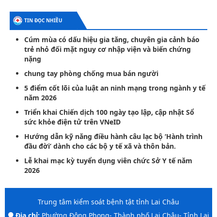
TIN ĐỌC NHIỀU
Cúm mùa có dấu hiệu gia tăng, chuyên gia cảnh báo
trẻ nhỏ đối mặt nguy cơ nhập viện và biến chứng
nặng
chung tay phòng chống mua bán người
5 điểm cốt lõi của luật an ninh mạng trong ngành y tế
năm 2026
Triển khai Chiến dịch 100 ngày tạo lập, cập nhật Sổ
sức khỏe điện tử trên VNeID
Hướng dẫn kỹ năng điều hành câu lạc bộ ‘Hành trình
đầu đời’ dành cho các bộ y tế xã và thôn bản.
Lễ khai mạc kỳ tuyển dụng viên chức Sở Y tế năm
2026
Trung tâm kiểm soát bệnh tật tỉnh Lai Châu
Địa chỉ:
Phường Đông Phong- Thành phố Lai Châu- Tỉnh Lai