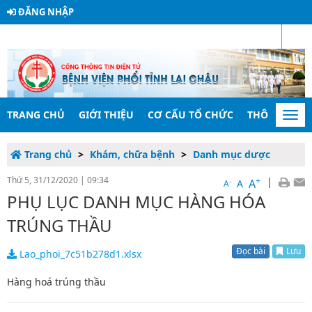
ĐĂNG NHẬP
RSS
TRANG CHỦ
GIỚI THIỆU
CƠ CẤU TỔ CHỨC
THÔNG TIN 
Togg
navi
Trang chủ
Khám, chữa bệnh
Danh mục dược
Thứ 5, 31/12/2020
|
09:34
+
|
A
-
A
A
PHỤ LỤC DANH MỤC HÀNG HÓA
TRÚNG THẦU
Đọc bài
Lưu
Lao_phoi_7c51b278d1.xlsx
Hàng hoá trúng thầu