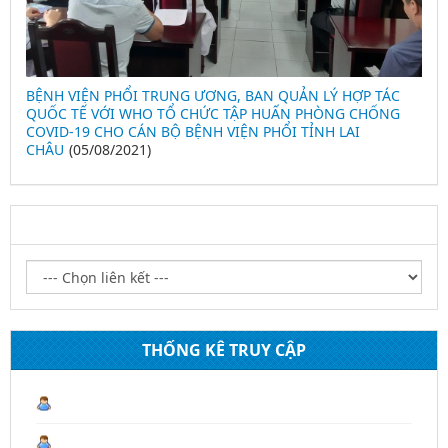
BỆNH VIỆN PHỔI TRUNG ƯƠNG, BAN QUẢN LÝ HỢP TÁC
H
QUỐC TẾ VỚI WHO TỔ CHỨC TẬP HUẤN PHÒNG CHỐNG
COVID-19 CHO CÁN BỘ BỆNH VIỆN PHỔI TỈNH LAI
CHÂU
(05/08/2021)
LIÊN KẾT WEBSITE
THỐNG KÊ TRUY CẬP
Lượt truy cập hiện tại :
1
Hôm nay :
41