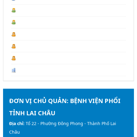
Hôm qua :
254
Tháng 08 :
1.141
Tháng trước :
4.430
Năm 2026 :
18.150
Last Year :
19.667
Tổng số :
107.418
ĐƠN VỊ CHỦ QUẢN:
BỆNH VIỆN PHỔI
TỈNH LAI CHÂU
Địa chỉ:
Tổ 22 - Phường Đông Phong - Thành Phố Lai
Châu