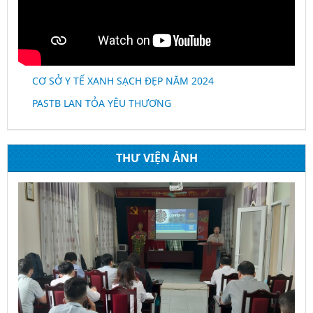
CƠ SỞ Y TẾ XANH SẠCH ĐẸP NĂM 2024
PASTB LAN TỎA YÊU THƯƠNG
THƯ VIỆN ẢNH