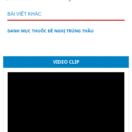
BÀI VIẾT KHÁC
DANH MỤC THUỐC ĐỀ NGHỊ TRÚNG THẦU
VIDEO CLIP