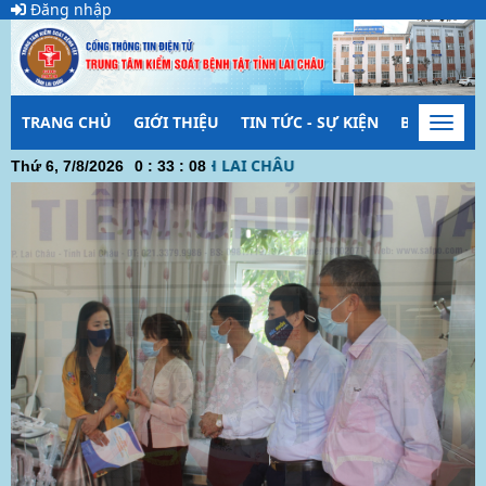
Đăng nhập
TRANG CHỦ
GIỚI THIỆU
TIN TỨC - SỰ KIỆN
BẢO VỆ NỀ
Toggl
navig
ỂM SOÁT BỆNH TẬT TỈNH LAI CHÂU
Thứ 6, 7/8/2026
0
:
33
:
08