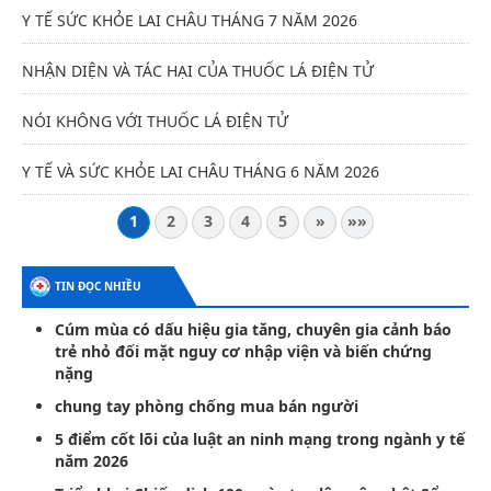
Y TẾ SỨC KHỎE LAI CHÂU THÁNG 7 NĂM 2026
NHẬN DIỆN VÀ TÁC HẠI CỦA THUỐC LÁ ĐIỆN TỬ
NÓI KHÔNG VỚI THUỐC LÁ ĐIỆN TỬ
Y TẾ VÀ SỨC KHỎE LAI CHÂU THÁNG 6 NĂM 2026
1
2
3
4
5
»
»»
TIN ĐỌC NHIỀU
Cúm mùa có dấu hiệu gia tăng, chuyên gia cảnh báo
trẻ nhỏ đối mặt nguy cơ nhập viện và biến chứng
nặng
chung tay phòng chống mua bán người
5 điểm cốt lõi của luật an ninh mạng trong ngành y tế
năm 2026