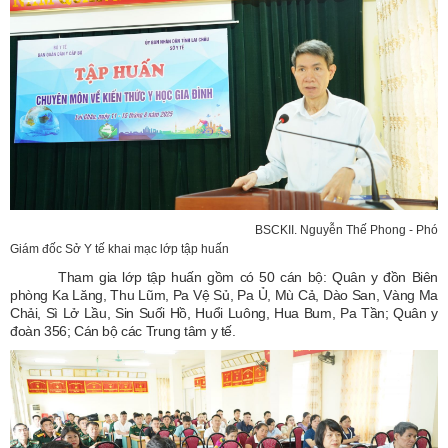
BSCKII. Nguyễn Thế Phong - Phó
Giám đốc Sở Y tế khai mạc lớp tập huấn
Tham gia lớp tập huấn gồm có 50 cán bộ: Quân y đồn Biên
phòng Ka Lăng, Thu Lũm, Pa Vệ Sủ, Pa Ủ, Mù Cả, Dào San, Vàng Ma
Chải, Sì Lở Lầu, Sin Suối Hồ, Huổi Luông, Hua Bum, Pa Tần; Quân y
đoàn 356; Cán bộ các Trung tâm y tế.