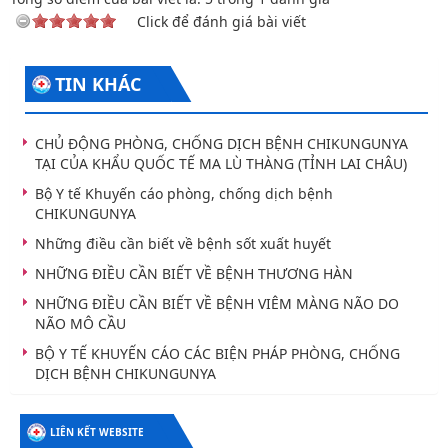
Click để đánh giá bài viết
TIN KHÁC
CHỦ ĐỘNG PHÒNG, CHỐNG DỊCH BỆNH CHIKUNGUNYA
TẠI CỦA KHẨU QUỐC TẾ MA LÙ THÀNG (TỈNH LAI CHÂU)
Bộ Y tế Khuyến cáo phòng, chống dịch bệnh
CHIKUNGUNYA
Những điều cần biết về bệnh sốt xuất huyết
NHỮNG ĐIỀU CẦN BIẾT VỀ BỆNH THƯƠNG HÀN
NHỮNG ĐIỀU CẦN BIẾT VỀ BỆNH VIÊM MÀNG NÃO DO
NÃO MÔ CẦU
BỘ Y TẾ KHUYẾN CÁO CÁC BIỆN PHÁP PHÒNG, CHỐNG
DỊCH BỆNH CHIKUNGUNYA
LIÊN KẾT WEBSITE