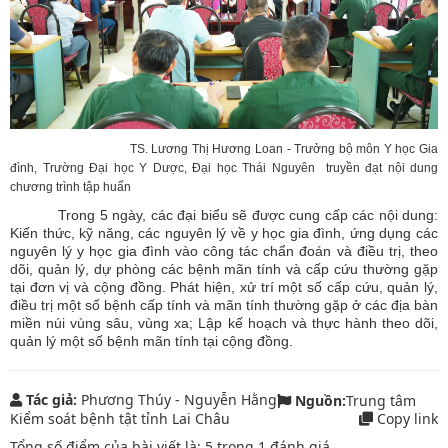
TS. Lương Thị Hương Loan - Trưởng bộ môn Y học Gia
đình, Trường Đại học Y Dược, Đại học Thái Nguyên truyền đạt nội dung
chương trình tập huấn
Trong 5 ngày, các đại biểu sẽ được cung cấp các nội dung:
Kiến thức, kỹ năng, các nguyên lý về y học gia đình, ứng dụng các
nguyên lý y học gia đình vào công tác chẩn đoán và điều trị, theo
dõi, quản lý, dự phòng các bệnh mãn tính và cấp cứu thường gặp
tại đơn vị và cộng đồng. Phát hiện, xử trí một số cấp cứu, quản lý,
điều trị một số bệnh cấp tính và mãn tính thường gặp ở các địa bàn
miền núi vùng sâu, vùng xa; Lập kế hoạch và thực hành theo dõi,
quản lý một số bệnh mãn tính tại cộng đồng.
Tác giả:
Phương Thúy - Nguyễn Hằng
Nguồn:
Trung tâm
Kiểm soát bệnh tật tỉnh Lai Châu
Copy link
Tổng số điểm của bài viết là:
5
trong
1
đánh giá