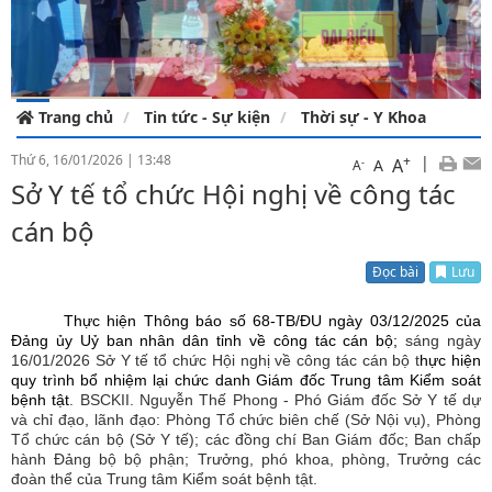
Trang chủ
Tin tức - Sự kiện
Thời sự - Y Khoa
Thứ 6, 16/01/2026
|
13:48
+
|
A
-
A
A
Sở Y tế tổ chức Hội nghị về công tác
cán bộ
Đọc bài
Lưu
Thực hiện Thông báo số 68-TB/ĐU ngày 03/12/2025 của
Đảng ủy Uỷ ban nhân dân tỉnh về công tác cán bộ;
sáng ngày
16/01/2026
Sở Y tế tổ chức
Hội nghị về công tác cán bộ
t
hực hiện
quy trình bổ nhiệm lại chức danh Giám đốc Trung tâm Kiểm soát
bệnh tật
. BSCKII. Nguyễn Thế Phong -
Phó Giám đốc Sở Y tế dự
và chỉ đạo, lãnh đạo:
Phòng Tổ chức biên chế (Sở Nội vụ), Phòng
Tổ chức cán bộ (Sở Y tế);
các đồng chí
Ban Giám đốc; Ban chấp
hành Đảng bộ bộ phận; Trưởng, phó khoa, phòng, Trưởng các
đoàn thể của Trung tâm Kiểm soát bệnh tật.