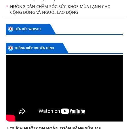
HƯỚNG DẪN CHĂM SÓC SỨC KHỎE MÙA LẠNH CHO
CỘNG ĐỒNG VÀ NGƯỜI LAO ĐỘNG
LIÊN KẾT WEBSITE
THÔNG ĐIỆP TRUYỀN HÌNH
LỢI ÍCH NUÔI CON HOÀN TOÀN BẰNG SỮA MẸ