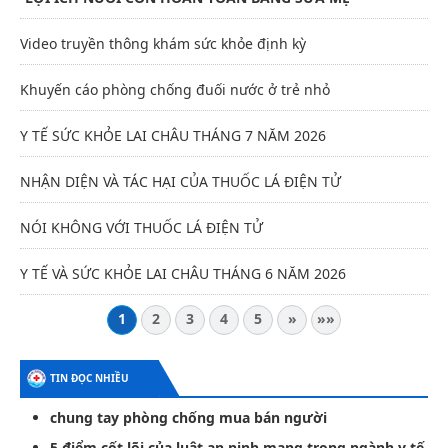
Video truyền thông khám sức khỏe định kỳ
Khuyến cáo phòng chống đuối nước ở trẻ nhỏ
Y TẾ SỨC KHỎE LAI CHÂU THÁNG 7 NĂM 2026
NHẬN DIỆN VÀ TÁC HẠI CỦA THUỐC LÁ ĐIỆN TỬ
NÓI KHÔNG VỚI THUỐC LÁ ĐIỆN TỬ
Y TẾ VÀ SỨC KHỎE LAI CHÂU THÁNG 6 NĂM 2026
1
2
3
4
5
»
»»
TIN ĐỌC NHIỀU
chung tay phòng chống mua bán người
5 điểm cốt lõi của luật an ninh mạng trong ngành y tế