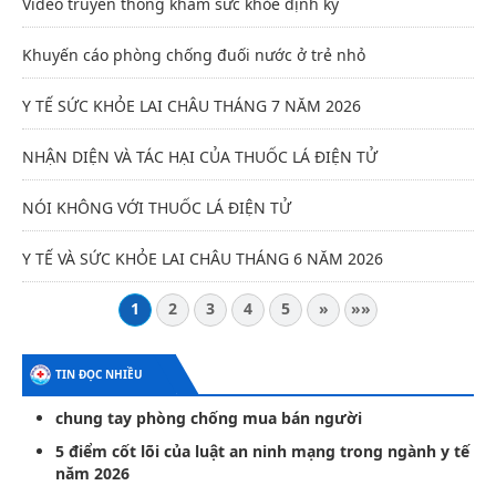
Video truyền thông khám sức khỏe định kỳ
Khuyến cáo phòng chống đuối nước ở trẻ nhỏ
Y TẾ SỨC KHỎE LAI CHÂU THÁNG 7 NĂM 2026
NHẬN DIỆN VÀ TÁC HẠI CỦA THUỐC LÁ ĐIỆN TỬ
NÓI KHÔNG VỚI THUỐC LÁ ĐIỆN TỬ
Y TẾ VÀ SỨC KHỎE LAI CHÂU THÁNG 6 NĂM 2026
1
2
3
4
5
»
»»
TIN ĐỌC NHIỀU
chung tay phòng chống mua bán người
5 điểm cốt lõi của luật an ninh mạng trong ngành y tế
năm 2026