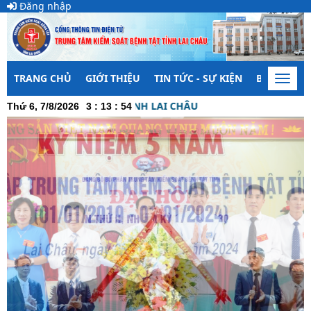
Đăng nhập
TRANG CHỦ
GIỚI THIỆU
TIN TỨC - SỰ KIỆN
BẢO VỆ NỀ
Toggl
navig
 SOÁT BỆNH TẬT TỈNH LAI CHÂU
Thứ 6, 7/8/2026
3
:
13
:
54