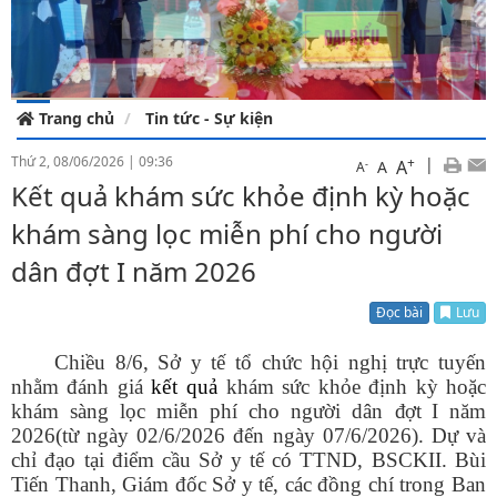
Trang chủ
Tin tức - Sự kiện
Thứ 2, 08/06/2026
|
09:36
+
|
A
-
A
A
Kết quả khám sức khỏe định kỳ hoặc
khám sàng lọc miễn phí cho người
dân đợt I năm 2026
Đọc bài
Lưu
Chiều 8/6, Sở y tế tổ chức hội nghị trực tuyến
nhằm đánh giá
kết quả
khám sức khỏe
định kỳ hoặc
khám sàng lọc miễn phí
cho người dân
đợt I
năm
2026
(
từ ngày 02/6/2026 đến ngày 07/6/2026). Dự và
chỉ đạo tại điểm cầu Sở y tế có TTND, BSCKII. Bùi
Tiến Thanh, Giám đốc Sở y tế, các đồng chí trong Ban