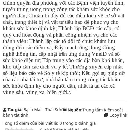
chính quyền địa phương với các Bệnh viện tuyến tỉnh,
tuyến trung ương trong công tác khám sức khỏe cho
người dân; Chuẩn bị đầy đủ các điều kiện về cơ sở vật
chất, trang thiết bị và vật tư tiêu hao
để phục vụ cho
khám sức khỏe định kỳ; Thành lập BCĐ các cấp, có
quy chế hoạt động và phân công nhiệm vụ cho các
thành viên; Thành lập các tổ đội tổ chức khám lưu
động đến các điểm xã; Đẩy mạnh ứng dụng Công
nghệ thông tin, cập nhật trên ứng dụng VneID và sổ
sức khỏe điện tử; Tập trung vào các địa bàn khó khăn,
khó tiếp cận các dịch vụ y tế; Thường xuyên cập nhật
số liệu báo cáo về Sở y tế kịp thời; Kêu gọi sự giúp đỡ
của các nhà tài trợ, nhà hảo tâm trong công tác khám
sức khỏe định kỳ cho người dân, nhất là tại các xã
vùng sâu, vùng xa, biên giới./.
Tác giả:
Bạch Mai - Thái Sơn
Nguồn:
Trung tâm Kiểm soát
bệnh tật tỉnh
Copy link
Tổng số điểm của bài viết là:
0
trong
0
đánh giá
Click để đánh giá bài viết