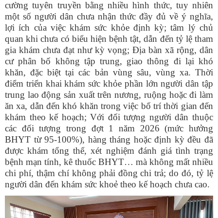
cường tuyên truyền bằng nhiều hình thức, tuy nhiên
một số người dân chưa nhận thức đầy đủ về ý nghĩa,
lợi ích của việc khám sức khỏe định kỳ; tâm lý chủ
quan khi chưa có biểu hiện bệnh tật, dẫn đến tỷ lệ tham
gia khám chưa đạt như kỳ vọng; Địa bàn xã rộng, dân
cư phân bố không tập trung, giao thông đi lại khó
khăn, đặc biệt tại các bản vùng sâu, vùng xa. Thời
điểm triển khai khám sức khỏe phần lớn người dân tập
trung lao động sản xuất trên nương, ruộng hoặc đi làm
ăn xa, dẫn đến khó khăn trong việc bố trí thời gian đến
khám theo kế hoạch; Với đối tượng người dân thuộc
các đối tượng trong đợt 1 năm 2026 (mức hưởng
BHYT từ 95-100%), hàng tháng hoặc định kỳ đều đã
được khám tổng thể, xét nghiệm đánh giá tình trạng
bệnh mạn tính, kê thuốc BHYT… mà không mất nhiều
chi phí, thậm chí không phải đồng chi trả; do đó, tỷ lệ
người dân đến khám sức khoẻ theo kế hoạch chưa cao.