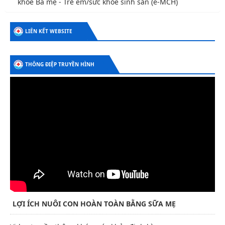
khỏe Bà mẹ - Trẻ em/sức khỏe sinh sản (e-MCH)
LIÊN KẾT WEBSITE
THÔNG ĐIỆP TRUYỀN HÌNH
LỢI ÍCH NUÔI CON HOÀN TOÀN BẰNG SỮA MẸ