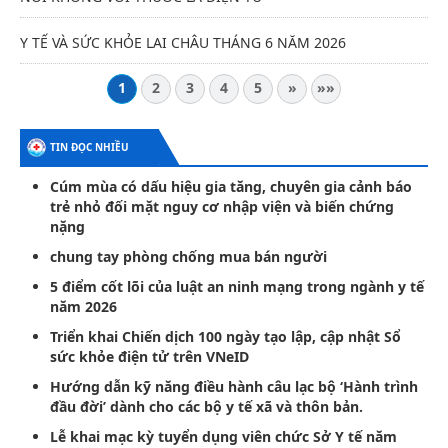
Y TẾ VÀ SỨC KHỎE LAI CHÂU THÁNG 6 NĂM 2026
1
2
3
4
5
»
»»
TIN ĐỌC NHIỀU
Cúm mùa có dấu hiệu gia tăng, chuyên gia cảnh báo
trẻ nhỏ đối mặt nguy cơ nhập viện và biến chứng
nặng
chung tay phòng chống mua bán người
5 điểm cốt lõi của luật an ninh mạng trong ngành y tế
năm 2026
Triển khai Chiến dịch 100 ngày tạo lập, cập nhật Sổ
sức khỏe điện tử trên VNeID
Hướng dẫn kỹ năng điều hành câu lạc bộ ‘Hành trình
đầu đời’ dành cho các bộ y tế xã và thôn bản.
Lễ khai mạc kỳ tuyển dụng viên chức Sở Y tế năm