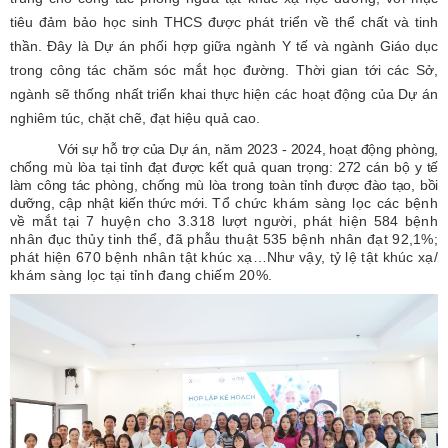
tiêu đảm bảo học sinh THCS được phát triển về thể chất và tinh
thần. Đây là Dự án phối hợp giữa ngành Y tế và ngành Giáo dục
trong công tác chăm sóc mắt học đường. Thời gian tới các Sở,
ngành sẽ thống nhất triển khai thực hiện các hoạt động của Dự án
nghiêm túc, chặt chẽ, đạt hiệu quả cao.
Với sự hỗ trợ của Dự án, năm 2023 - 2024, hoạt động phòng,
chống mù lòa tại tỉnh đạt được kết quả quan trọng: 272 cán bộ y tế
làm công tác phòng, chống mù lòa trong toàn tỉnh được đào tạo, bồi
dưỡng, cập nhật kiến thức mới.
Tổ chức khám sàng lọc các bệnh
về mắt tại 7 huyện cho 3.318 lượt người, phát hiện 584 bệnh
nhân đục thủy tinh thể, đã phẫu thuật 535 bệnh nhân đạt 92,1%;
phát hiện 670 bệnh nhân tật khúc xạ…Như vậy, tỷ lệ tật khúc xạ/
khám sàng lọc tại tỉnh đang chiếm 20%.