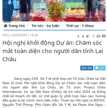
Trang chủ
Tin tức - Sự kiện
Thời sự - Y Khoa
Thứ 2, 23/09/2024
|
16:28
+
|
A
-
A
A
Hội nghị khởi động Dự án: Chăm sóc
mắt toàn diện cho người dân tỉnh Lai
Châu
Đọc bài
Lưu
Sáng ngày 23/9, Sở Y tế phối hợp với Tổ chức Orbis tại Việt
Nam tổ chức Hội nghị khởi động Dự án Chăm sóc mắt toàn diện
cho người dân tỉnh Lai Châu, do Tổ chức Project Orbis
International, Inc tại Việt Nam (Orbis) tài trợ năm 2024 và thống
nhất kế hoạch chi tiết, cơ chế quản lý, phối hợp, báo cáo, hướng
dẫn quản lý tài chính, form biểu mẫu. Tham dự Hội nghị có BSCKII.
Nguyễn Thế Phong- Phó Giám đốc Sở Y tế; bà Phạm Kim Ngọc -