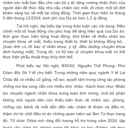
chăm sóc mắt ban đầu cho cán bộ y tế; tăng cường nhận thức của
người dân để thúc đẩy nhu cầu chăm sóc mắt; tổ chức một số đợt
khám sàng lọc về mắt tại cộng đồng. Thời gian thực hiện từ tháng
9 đến tháng 12/2024, kinh phí của Dự án hơn 1,2 tỷ đồng.
Tại hội nghị, đại biểu tập trung thảo luận các nội dung: Điều
chỉnh một số hoạt động cho phù hợp để tăng hiệu quả của Dự án;
thời gian thực hiện từng hoạt động; khó khăn về thiếu nhân lực
chuyên khoa về mắt, thiếu trang thiết bị, thiết bị không đồng bộ...
(
toàn tỉnh có 26 bác sĩ nhãn khoa, y sỹ, điều dưỡng chuyên khoa
định hướng mắt).
Trong đó, có 02
bác sĩ chuyên khoa mắt có thể
thực hiện phẫu thuật thay thủy tinh thể
.
Phát biểu tại Hội nghị, BSCKII. Nguyễn Thế Phong- Phó
Giám đốc Sở Y tế cho biết:
Trong những năm qua, ngành Y tế Lai
Châu đã có nhiều cố gắng, nỗ lực, quyết tâm trong công tác phòng
chống mù lòa song vẫn còn nhiều khó khăn, thách thức như: Nhân
lực chuyên ngành nhãn khoa trong toàn tỉnh mỏng
; m
ột bộ phận
không nhỏ người dân còn thiếu kiến thức về chăm sóc, phòng,
chống các bệnh về mắt dẫn đến việc chậm đi khám và điều trị,
thậm chí từ chối điều trị do những quan niệm sai lầm.
Từ thực trạng
đó, Tổ chức Orbis mở rộng đối tượng hỗ trợ trong năm 2024, tập
trung cho công tác phòng ngừa tật khúc xạ học đường, với mục