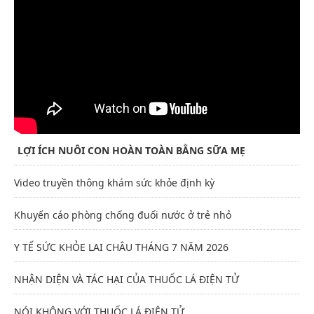
LỢI ÍCH NUÔI CON HOÀN TOÀN BẰNG SỮA MẸ
Video truyền thông khám sức khỏe định kỳ
Khuyến cáo phòng chống đuối nước ở trẻ nhỏ
Y TẾ SỨC KHỎE LAI CHÂU THÁNG 7 NĂM 2026
NHẬN DIỆN VÀ TÁC HẠI CỦA THUỐC LÁ ĐIỆN TỬ
NÓI KHÔNG VỚI THUỐC LÁ ĐIỆN TỬ