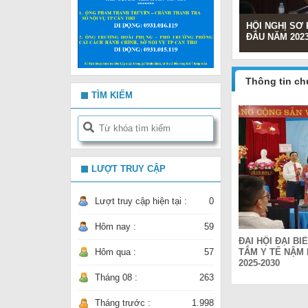
HỘI NGHỊ SƠ
ĐẦU NĂM 202
Thông tin c
TÌM KIẾM
LƯỢT TRUY CẬP
Lượt truy cập hiện tại :
0
Hôm nay :
59
ĐẠI HỘI ĐẠI B
TÂM Y TẾ NẬM 
Hôm qua :
57
2025-2030
Tháng 08 :
263
Tháng trước :
1.998