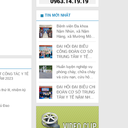
 SỞ TRUNG TÂM
TIN MỚI NHẤT
ỆM KỲ 2025-
ặt -Mắt- Tai- Mũi họng)
Bệnh viện Đa khoa
Nậm Nhùn, xã Nậm
ỷ niệm 80 năm
/Phụ sản
Hàng, xã Mường Mô,
và Quốc khánh
xã Hua Bum, xã Pa
iệt Nam
 cấp cứu
ĐẠI HỘI ĐẠI BIỂU
Tần và xã Lê Lợi tổ
CÔNG ĐOÀN CƠ SỞ
chức Lễ ra quân khám
 sỹ cho mọi nhà”
TRUNG TÂM Y TẾ
sức khỏe định kỳ,
NẬM NHÙN LẦN THỨ
ện Nậm Nhùn lần
khám sàng lọc cho
nh ảnh
Huấn luyện nghiệp vụ
IV, NHIỆM KỲ 2025-
người dân năm 2026
phòng cháy, chữa cháy
2030
T CÔNG TÁC Y TẾ
I 1/6 TẠI
và cứu nạn, cứu hộ
ĂM 2023
HÙN
năm 2025
ĐẠI HỘI ĐẠI BIỂU CHI
 thứ III, nhiệm kỳ
 hiểm y tế trên
ĐOÀN CƠ SỞ TRUNG
 khỏe điện tử
TÂM Y TẾ NẬM NHÙN
LẦN THỨ IV, NHIỆM
Pú Đao
KỲ 2025-2027
g dụng cụ cho
tâm Y tế huyện