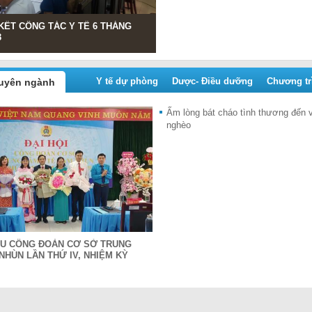
Tọa đàm Kỷ niệm 60 năm Ngày Quố
 KẾT CÔNG TÁC Y TẾ 6 THÁNG
HỘI NGHỊ GIAO BAN CÔNG TÁC Y
3
PHƯƠNG HƯỚNG NHIỆM VỤ QUÝ 
Y tế dự phòng
Dược- Điều dưỡng
Chương trì
huyên ngành
Ấm lòng bát cháo tình thương đến 
nghèo
IỂU CÔNG ĐOÀN CƠ SỞ TRUNG
NHÙN LẦN THỨ IV, NHIỆM KỲ