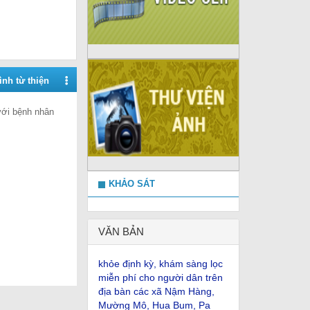
c tế Điều dưỡng
 TẾ QUÝ I,
II NĂM 2025
nh từ thiện
với bệnh nhân
Tên:
(Yêu cầu báo giá phần
mền quản lý khám bệnh,
chữa bệnh)
KHẢO SÁT
Ngày ban hành: (10/06/2026)
-
Ngày hiệu lực: (10/06/2026)
Số:
Số 78/KH-BVĐK
VĂN BẢN
Tên:
(Tổ chức khám sức
khỏe định kỳ, khám sàng lọc
miễn phí cho người dân trên
địa bàn các xã Nậm Hàng,
Mường Mô, Hua Bum, Pa
Tần, Lê Lợi đợt I năm 2026)